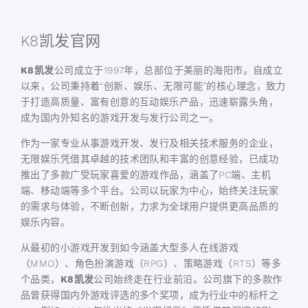
K8凯发官网
K8凯发
公司成立于1997年，总部位于美丽的海阳市。自成立
以来，公司秉持着“创新、娱乐、无限可能”的核心理念，致力
于打造高质量、富有创意的互动娱乐产品，迅速崭露头角，
成为国内外知名的游戏开发与发行公司之一。
作为一家专业从事游戏开发、发行及相关技术服务的企业，
无限娱乐凭借其卓越的技术团队和丰富的创意经验，已成功
推出了多款广受玩家喜爱的游戏作品，涵盖了PC端、主机
端、移动端等多个平台。公司以玩家为中心，始终关注玩家
的需求与体验，不断创新，力求为全球用户提供更高品质的
娱乐内容。
从最初的小游戏开发到如今涵盖大型多人在线游戏
（MMO）、角色扮演游戏（RPG）、策略游戏（RTS）等多
个品类，
K8凯发
公司始终走在行业前沿。公司旗下的多款作
品曾获得国内外游戏评选的多个奖项，成为行业中的标杆之