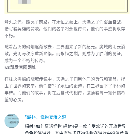
烽火之光，照亮了前路。在永恒之巅上，天选之子们浴血奋战，
谱写着英雄的赞歌。他们的名字将永世传诵，他们的事迹将永存
不朽。
随着战火的硝烟逐渐散去，三界迎来了新的纪元。魔域的阴云消
散，光明与秩序重新降临。而永恒之巅，则成为了胜利的见证，
成为一个不朽的传奇。
k8凯发官网网址
在烽火再燃的魔域传说中，天选之子们用他们的勇气和智慧，捍
卫了世界的安宁。他们谱写了永恒的史诗，在三界留下了不朽的
丰碑。而他们的故事，将在后世代代相传，激励着每一颗怀揣希
望的心灵。
辐射4：怪物复活之道
辐射4如何复活怪物 辐射4是一款广受欢迎的开放世界
角色扮演游戏，其中有许多怪物生物在游戏中扮演着重