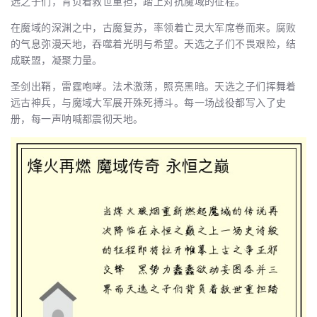
选之子们，背负着救世重担，踏上对抗魔域的征程。
在魔域的深渊之中，古魔复苏，率领着亡灵大军席卷而来。腐败
的气息弥漫天地，吞噬着光明与希望。天选之子们不畏艰险，结
成联盟，凝聚力量。
圣剑出鞘，雷霆咆哮。法术激荡，照亮黑暗。天选之子们挥舞着
远古神兵，与魔域大军展开殊死搏斗。每一场战役都写入了史
册，每一声呐喊都震彻天地。