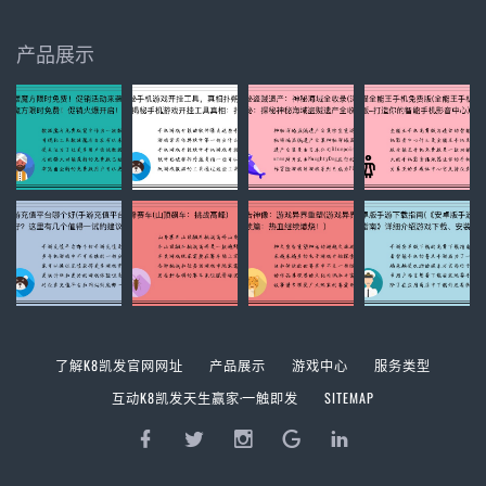
产品展示
了解K8凯发官网网址
产品展示
游戏中心
服务类型
互动K8凯发天生赢家·一触即发
SITEMAP