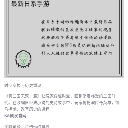
时空穿梭与历史重现
《真三国无双：霸》让玩家穿越时空，回到硝烟弥漫的三国时
代。在改编自经典小说的史诗故事中，玩家将扮演传奇英雄，御
马挥戈，改写历史的进程。
K8凯发官网
无限可能，打造你的世界