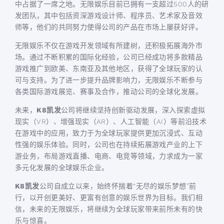
中占据了一席之地。无限娱乐目前已拥有一支超过500人的研
发团队，其中包括资深游戏设计师、程序员、艺术家及音效
师等，他们的共同努力使得公司的产品在市场上屡获好评。
无限娱乐不仅在游戏开发领域有所建树，还积极拓展海外市
场。通过不断积累的国际化经验，公司已经成功将多款精品
游戏推广到欧美、东南亚及其他地区，获得了全球玩家的认
可与支持。为了进一步提升品牌影响力，无限娱乐不断参与
各类国际游戏展览、赛事及合作，推动公司的全球化发展。
未来，
K8凯发
公司将继续坚持创新驱动发展，深入探索虚拟
现实（VR）、增强现实（AR）、人工智能（AI）等前沿技术
在游戏中的应用，致力于为全球玩家提供更加沉浸式、互动
性强的娱乐体验。同时，公司也在持续拓展游戏产业的上下
游业务，布局游戏直播、电商、电竞等领域，力求成为一家
多元化发展的全球娱乐企业。
K8凯发
公司自成立以来，始终怀揣着“无尽的娱乐梦想”前
行，以开创更美好、更富有创意的娱乐世界为目标。我们相
信，未来的无限娱乐，将继续为全球玩家带来前所未有的快
乐与惊喜。