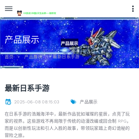
产品展示
最新日系手游
首页
产品展示
最新日系手游
2025-06-08 08:15:03
产品展示
在日系手游的浩瀚海洋中，最新作品犹如璀璨的星辰，点亮了玩
家的视界。这些游戏不再局限于传统的动漫改编或回合制 RPG，
而是以创新性玩法和引人入胜的故事，带领玩家踏上奇幻诡秘的
冒险之旅。