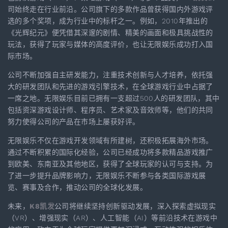
司始终走在行业前沿。公司旗下的多款作品曾获得国内外游戏评
选的多个奖项，成为行业中的标杆之一。例如，2010年推出的
《光辉纪元》便凭借其深邃的剧情、精美的画面和极具挑战性的
玩法，获得了玩家与媒体的高度评价，也让无限娱乐成功打入国
际市场。
公司不断加强自主研发能力，注重技术创新与人才培养，依托强
大的研发团队和先进的游戏引擎技术，在全球游戏行业中占据了
一席之地。无限娱乐目前已拥有一支超过500人的研发团队，其中
包括资深游戏设计师、程序员、艺术家及音效师等，他们的共同
努力使得公司的产品在市场上屡获好评。
无限娱乐不仅在游戏开发领域有所建树，还积极拓展海外市场。
通过不断积累的国际化经验，公司已经成功将多款精品游戏推广
到欧美、东南亚及其他地区，获得了全球玩家的认可与支持。为
了进一步提升品牌影响力，无限娱乐不断参与各类国际游戏展
览、赛事及合作，推动公司的全球化发展。
未来，
K8凯发
公司将继续坚持创新驱动发展，深入探索虚拟现实
（VR）、增强现实（AR）、人工智能（AI）等前沿技术在游戏中