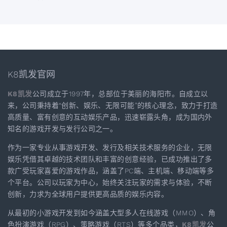
K8凯发官网
K8凯发
公司成立于1997年，总部位于美丽的海阳市。自成立以
来，公司秉持着“创新、娱乐、无限可能”的核心理念，致力于打造
高质量、富有创意的互动娱乐产品，迅速崭露头角，成为国内外
知名的游戏开发与发行公司之一。
作为一家专业从事游戏开发、发行及相关技术服务的企业，无限
娱乐凭借其卓越的技术团队和丰富的创意经验，已成功推出了多
款广受玩家喜爱的游戏作品，涵盖了PC端、主机端、移动端等多
个平台。公司以玩家为中心，始终关注玩家的需求与体验，不断
创新，力求为全球用户提供更高品质的娱乐内容。
从最初的小游戏开发到如今涵盖大型多人在线游戏（MMO）、角
色扮演游戏（RPG）、策略游戏（RTS）等多个品类，
K8凯发
公