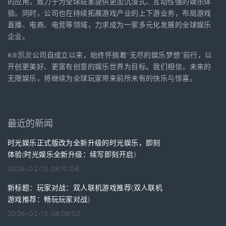
的应用，致力于为全球玩家提供更加沉浸式、互动性强的娱乐体
验。同时，公司也在持续拓展游戏产业的上下游业务，布局游戏
直播、电商、电竞等领域，力求成为一家多元化发展的全球娱乐
企业。
K8凯发
公司自成立以来，始终怀揣着“无尽的娱乐梦想”前行，以
开创更美好、更富有创意的娱乐世界为目标。我们相信，未来的
无限娱乐，将继续为全球玩家带来前所未有的快乐与惊喜。
最近的新闻
时光娱乐正式版改为全新升级的时光娱乐，即刻
体验(时光娱乐全新升级：续写即刻开启)
2026-02-13 08:10:06
新标题：玩家对战：双人联机游戏推荐(双人联机
游戏推荐：畅玩玩家对战)
2026-02-12 08:09:52