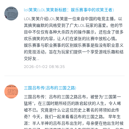
lol笑笑(LOL笑笑新标题：娱乐赛事中的欢笑王者)
LOL笑笑介绍LOL笑笑是一位来自中国的电竞主播，以
其搞笑幽默的风格受到了广大LOL玩家的喜爱。他的节
目中不仅仅有各种大杀四方的操作展示，还包含了很多
欢乐搞笑的内容，让人们在紧张的比赛中放松心情。
娱乐赛事与职业赛事的区别娱乐赛事是指没有职业意义
的竞技活动，旨在为玩家们提供一个享受游戏乐趣和结
交好友...
2026-01-02 08:16:35
三国吕布传(吕布的三国之路)
三国吕布传：吕布的三国之路吕布，被誉为“三国第一
猛将”，在三国时期所经历的跌宕起伏的人生，令人唏
嘘不已。究竟是什么让这位历史上著名的将领如此传
奇？今天，我们一起来看看吕布的三国之路。 早年生
涯：半人半神的吕布吕布出生时，母亲便在他出生时候