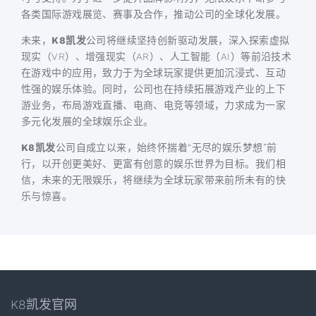
各类国际游戏展览、赛事及合作，推动公司的全球化发展。
未来，
K8凯发
公司将继续坚持创新驱动发展，深入探索虚拟
现实（VR）、增强现实（AR）、人工智能（AI）等前沿技术
在游戏中的应用，致力于为全球玩家提供更加沉浸式、互动
性强的娱乐体验。同时，公司也在持续拓展游戏产业的上下
游业务，布局游戏直播、电商、电竞等领域，力求成为一家
多元化发展的全球娱乐企业。
K8凯发
公司自成立以来，始终怀揣着“无尽的娱乐梦想”前
行，以开创更美好、更富有创意的娱乐世界为目标。我们相
信，未来的无限娱乐，将继续为全球玩家带来前所未有的快
乐与惊喜。
K8凯发官网