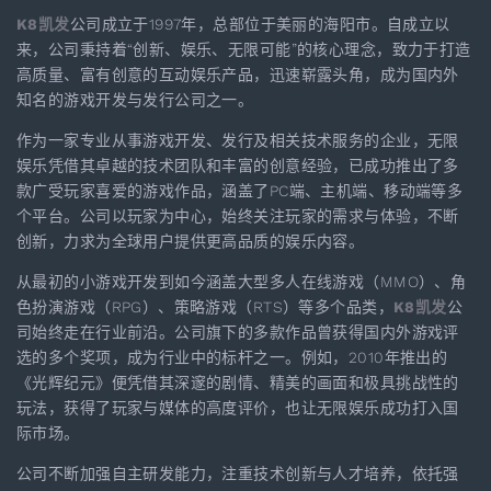
K8凯发
公司成立于1997年，总部位于美丽的海阳市。自成立以
来，公司秉持着“创新、娱乐、无限可能”的核心理念，致力于打造
高质量、富有创意的互动娱乐产品，迅速崭露头角，成为国内外
知名的游戏开发与发行公司之一。
作为一家专业从事游戏开发、发行及相关技术服务的企业，无限
娱乐凭借其卓越的技术团队和丰富的创意经验，已成功推出了多
款广受玩家喜爱的游戏作品，涵盖了PC端、主机端、移动端等多
个平台。公司以玩家为中心，始终关注玩家的需求与体验，不断
创新，力求为全球用户提供更高品质的娱乐内容。
从最初的小游戏开发到如今涵盖大型多人在线游戏（MMO）、角
色扮演游戏（RPG）、策略游戏（RTS）等多个品类，
K8凯发
公
司始终走在行业前沿。公司旗下的多款作品曾获得国内外游戏评
选的多个奖项，成为行业中的标杆之一。例如，2010年推出的
《光辉纪元》便凭借其深邃的剧情、精美的画面和极具挑战性的
玩法，获得了玩家与媒体的高度评价，也让无限娱乐成功打入国
际市场。
公司不断加强自主研发能力，注重技术创新与人才培养，依托强