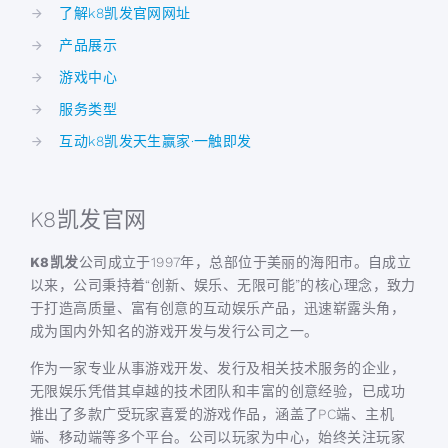
了解k8凯发官网网址
产品展示
游戏中心
服务类型
互动k8凯发天生赢家·一触即发
K8凯发官网
K8凯发
公司成立于1997年，总部位于美丽的海阳市。自成立
以来，公司秉持着“创新、娱乐、无限可能”的核心理念，致力
于打造高质量、富有创意的互动娱乐产品，迅速崭露头角，
成为国内外知名的游戏开发与发行公司之一。
作为一家专业从事游戏开发、发行及相关技术服务的企业，
无限娱乐凭借其卓越的技术团队和丰富的创意经验，已成功
推出了多款广受玩家喜爱的游戏作品，涵盖了PC端、主机
端、移动端等多个平台。公司以玩家为中心，始终关注玩家