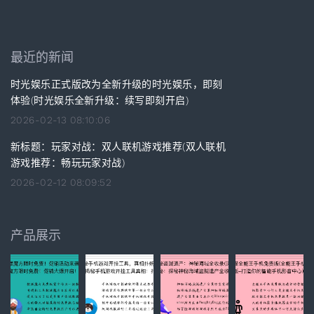
最近的新闻
时光娱乐正式版改为全新升级的时光娱乐，即刻
体验(时光娱乐全新升级：续写即刻开启)
2026-02-13 08:10:06
新标题：玩家对战：双人联机游戏推荐(双人联机
游戏推荐：畅玩玩家对战)
2026-02-12 08:09:52
产品展示