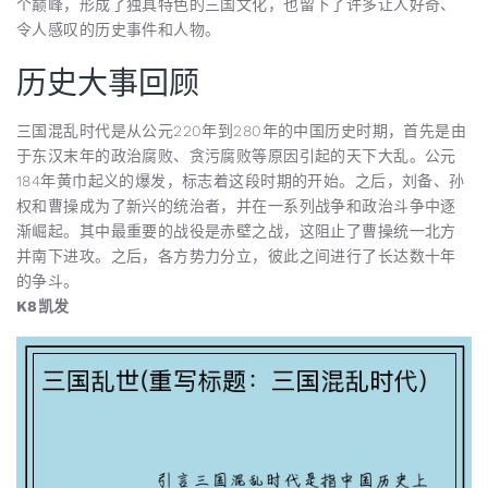
个巅峰，形成了独具特色的三国文化，也留下了许多让人好奇、
令人感叹的历史事件和人物。
历史大事回顾
三国混乱时代是从公元220年到280年的中国历史时期，首先是由
于东汉末年的政治腐败、贪污腐败等原因引起的天下大乱。公元
184年黄巾起义的爆发，标志着这段时期的开始。之后，刘备、孙
权和曹操成为了新兴的统治者，并在一系列战争和政治斗争中逐
渐崛起。其中最重要的战役是赤壁之战，这阻止了曹操统一北方
并南下进攻。之后，各方势力分立，彼此之间进行了长达数十年
的争斗。
K8凯发