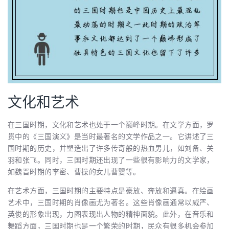
文化和艺术
在三国时期，文化和艺术也处于一个巅峰时期。在文学方面，罗
贯中的《三国演义》是当时最著名的文学作品之一。它讲述了三
国时期的历史，并塑造出了许多传奇般的热血男儿，如刘备、关
羽和张飞。同时，三国时期还出现了一些很有影响力的文学家，
如魏晋时期的李密、曹操的女儿曹婴等。
在艺术方面，三国时期的主要特点是豪放、奔放和逼真。在绘画
艺术中，三国时期的肖像画尤为著名。这些肖像画通常以威严、
英俊的形象出现，力图表现出人物的精神面貌。此外，在音乐和
舞蹈方面，三国时期也是一个繁荣的时期，民众有很多机会参加