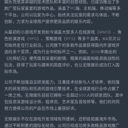
娱乐凭借其卓越的技术团队和丰富的创意经验，已成功推出了多
款广受玩家喜爱的游戏作品，涵盖了PC端、主机端、移动端等多
个平台。公司以玩家为中心，始终关注玩家的需求与体验，不断
创新，力求为全球用户提供更高品质的娱乐内容。
从最初的小游戏开发到如今涵盖大型多人在线游戏（MMO）、角
色扮演游戏（RPG）、策略游戏（RTS）等多个品类，
K8凯发
公
司始终走在行业前沿。公司旗下的多款作品曾获得国内外游戏评
选的多个奖项，成为行业中的标杆之一。例如，2010年推出的
《光辉纪元》便凭借其深邃的剧情、精美的画面和极具挑战性的
玩法，获得了玩家与媒体的高度评价，也让无限娱乐成功打入国
际市场。
公司不断加强自主研发能力，注重技术创新与人才培养，依托强
大的研发团队和先进的游戏引擎技术，在全球游戏行业中占据了
一席之地。无限娱乐目前已拥有一支超过500人的研发团队，其中
包括资深游戏设计师、程序员、艺术家及音效师等，他们的共同
努力使得公司的产品在市场上屡获好评。
无限娱乐不仅在游戏开发领域有所建树，还积极拓展海外市场。
通过不断积累的国际化经验，公司已经成功将多款精品游戏推广